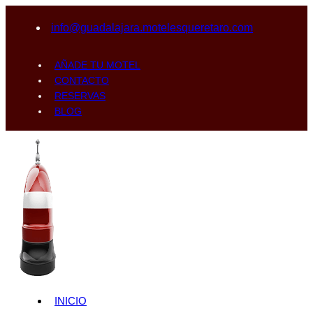
info@guadalajara.motelesqueretaro.com
AÑADE TU MOTEL
CONTACTO
RESERVAS
BLOG
INICIO