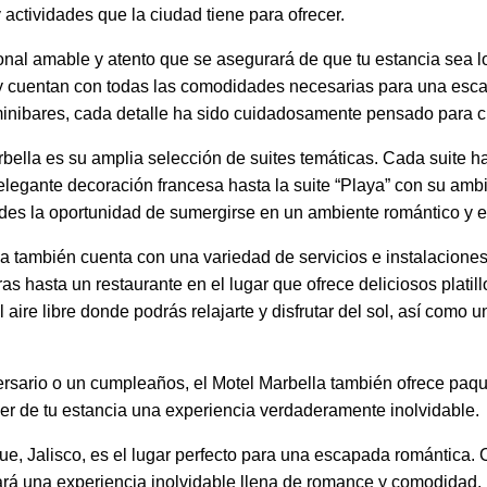
 actividades que la ciudad tiene para ofrecer.
rsonal amable y atento que se asegurará de que tu estancia sea
 cuentan con todas las comodidades necesarias para una esca
 minibares, cada detalle ha sido cuidadosamente pensado para c
bella es su amplia selección de suites temáticas. Cada suite h
 elegante decoración francesa hasta la suite “Playa” con su ambi
des la oportunidad de sumergirse en un ambiente romántico y es
 también cuenta con una variedad de servicios e instalacione
as hasta un restaurante en el lugar que ofrece deliciosos plati
 aire libre donde podrás relajarte y disfrutar del sol, así com
rsario o un cumpleaños, el Motel Marbella también ofrece paq
cer de tu estancia una experiencia verdaderamente inolvidable.
, Jalisco, es el lugar perfecto para una escapada romántica. 
dará una experiencia inolvidable llena de romance y comodidad.