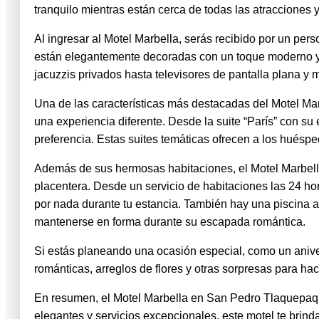
tranquilo mientras están cerca de todas las atracciones y
Al ingresar al Motel Marbella, serás recibido por un pe
están elegantemente decoradas con un toque moderno y
jacuzzis privados hasta televisores de pantalla plana y
Una de las características más destacadas del Motel Mar
una experiencia diferente. Desde la suite “París” con su
preferencia. Estas suites temáticas ofrecen a los huéspe
Además de sus hermosas habitaciones, el Motel Marbella
placentera. Desde un servicio de habitaciones las 24 hor
por nada durante tu estancia. También hay una piscina al
mantenerse en forma durante su escapada romántica.
Si estás planeando una ocasión especial, como un anive
románticas, arreglos de flores y otras sorpresas para ha
En resumen, el Motel Marbella en San Pedro Tlaquepaque
elegantes y servicios excepcionales, este motel te brin