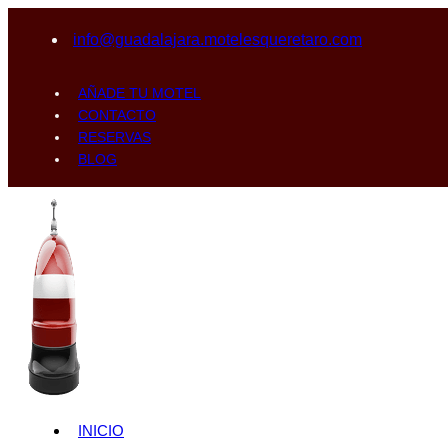
info@guadalajara.motelesqueretaro.com
AÑADE TU MOTEL
CONTACTO
RESERVAS
BLOG
INICIO