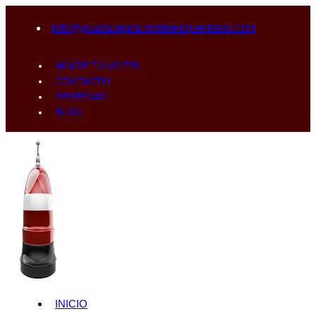
info@guadalajara.motelesqueretaro.com
AÑADE TU MOTEL
CONTACTO
RESERVAS
BLOG
INICIO