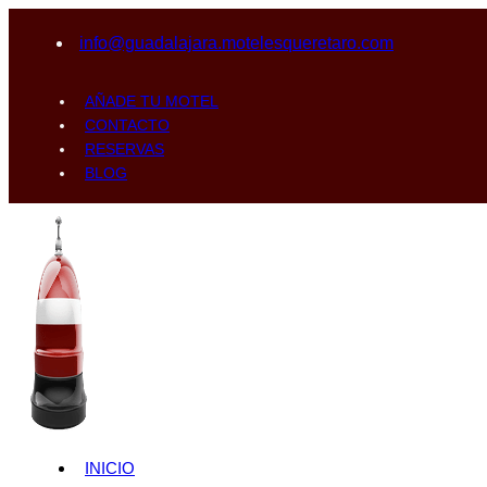
info@guadalajara.motelesqueretaro.com
AÑADE TU MOTEL
CONTACTO
RESERVAS
BLOG
INICIO