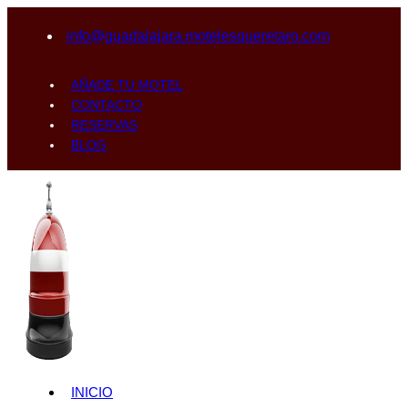
info@guadalajara.motelesqueretaro.com
AÑADE TU MOTEL
CONTACTO
RESERVAS
BLOG
INICIO