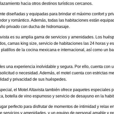
splazamiento hacia otros destinos turísticos cercanos.
nte diseñadas y equipadas para brindar el máximo confort y pr
dor y romántico. Además, todas las habitaciones están equip
baño privado con ducha de hidromasaje.
tavista es su amplia gama de servicios y amenidades. Los hués
ados, camas king size, servicio de habitaciones las 24 horas y 
 platillos de la cocina mexicana e internacional, así como un 
des una experiencia inolvidable y segura. Por ello, cuenta con 
 solicitud o necesidad. Además, el motel cuenta con estrictas
uilidad y privacidad de sus huéspedes.
pecial, el Motel Altavista también ofrece paquetes especiales p
a, botella de vino espumoso y servicio de desayuno en la habit
 lugar perfecto para disfrutar de momentos de intimidad y relax 
 servicios y amenidades, y un equipo de personal amable y pro