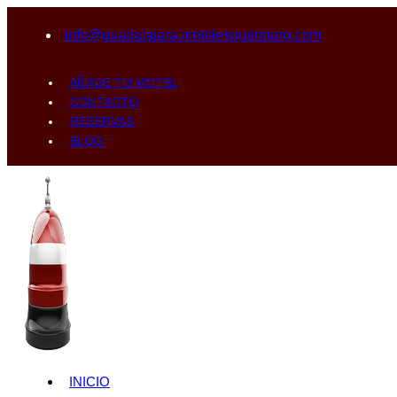
info@guadalajara.motelesqueretaro.com
AÑADE TU MOTEL
CONTACTO
RESERVAS
BLOG
INICIO