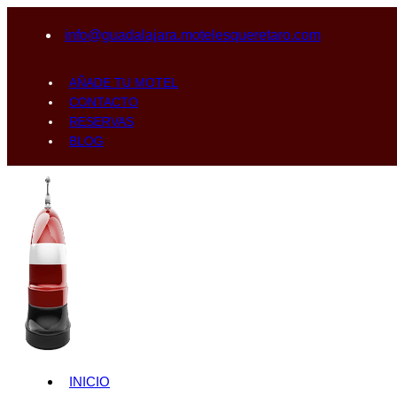
info@guadalajara.motelesqueretaro.com
AÑADE TU MOTEL
CONTACTO
RESERVAS
BLOG
INICIO