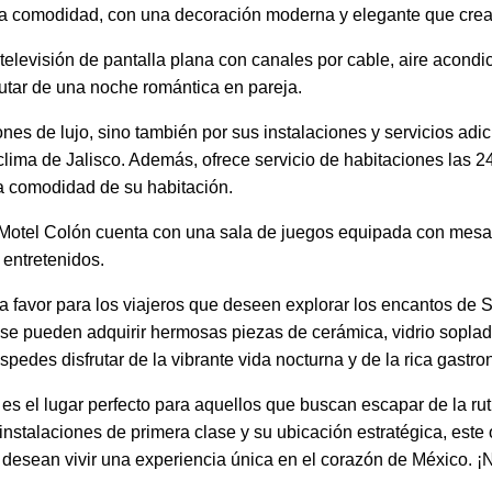
la comodidad, con una decoración moderna y elegante que crea
elevisión de pantalla plana con canales por cable, aire acondi
rutar de una noche romántica en pareja.
nes de lujo, sino también por sus instalaciones y servicios adic
ido clima de Jalisco. Además, ofrece servicio de habitaciones la
 la comodidad de su habitación.
otel Colón cuenta con una sala de juegos equipada con mesa de
entretenidos.
o a favor para los viajeros que deseen explorar los encantos d
 pueden adquirir hermosas piezas de cerámica, vidrio soplado y
pedes disfrutar de la vibrante vida nocturna y de la rica gast
 el lugar perfecto para aquellos que buscan escapar de la ruti
instalaciones de primera clase y su ubicación estratégica, este
 desean vivir una experiencia única en el corazón de México. ¡No