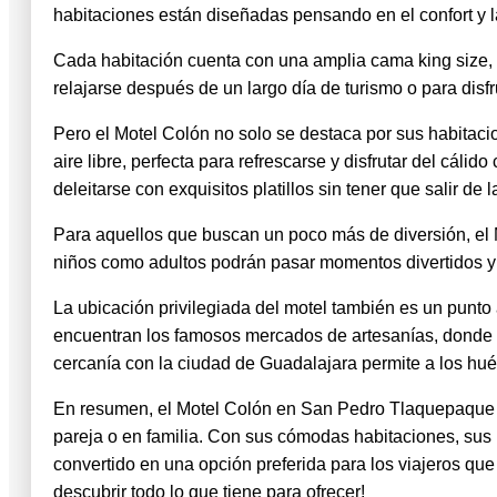
habitaciones están diseñadas pensando en el confort y 
Cada habitación cuenta con una amplia cama king size, t
relajarse después de un largo día de turismo o para disf
Pero el Motel Colón no solo se destaca por sus habitacio
aire libre, perfecta para refrescarse y disfrutar del cál
deleitarse con exquisitos platillos sin tener que salir de
Para aquellos que buscan un poco más de diversión, el M
niños como adultos podrán pasar momentos divertidos y 
La ubicación privilegiada del motel también es un punt
encuentran los famosos mercados de artesanías, donde se
cercanía con la ciudad de Guadalajara permite a los hués
En resumen, el Motel Colón en San Pedro Tlaquepaque es
pareja o en familia. Con sus cómodas habitaciones, sus 
convertido en una opción preferida para los viajeros que
descubrir todo lo que tiene para ofrecer!