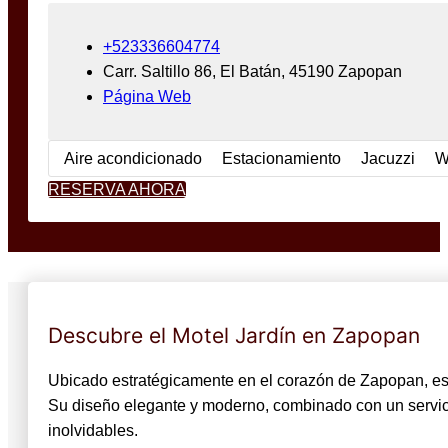
+523336604774
Carr. Saltillo 86, El Batán, 45190 Zapopan
Página Web
Aire acondicionado
Estacionamiento
Jacuzzi
W
RESERVA AHORA
Descubre el Motel Jardín en Zapopan
Ubicado estratégicamente en el corazón de Zapopan, est
Su diseño elegante y moderno, combinado con un servici
inolvidables.