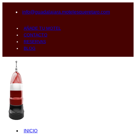
info@guadalajara.motelesqueretaro.com
AÑADE TU MOTEL
CONTACTO
RESERVAS
BLOG
INICIO