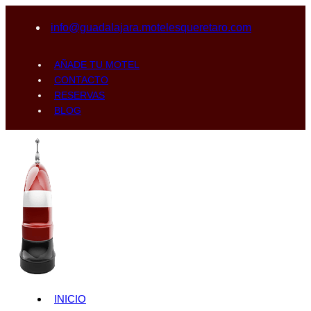
info@guadalajara.motelesqueretaro.com
AÑADE TU MOTEL
CONTACTO
RESERVAS
BLOG
INICIO