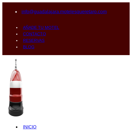
info@guadalajara.motelesqueretaro.com
AÑADE TU MOTEL
CONTACTO
RESERVAS
BLOG
INICIO